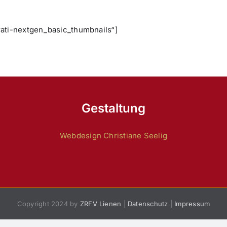
rati-nextgen_basic_thumbnails“]
Gestaltung
Webdesign Christiane Seelig
Copyright 2024 by
ZRFV Lienen
|
Datenschutz
|
Impressum