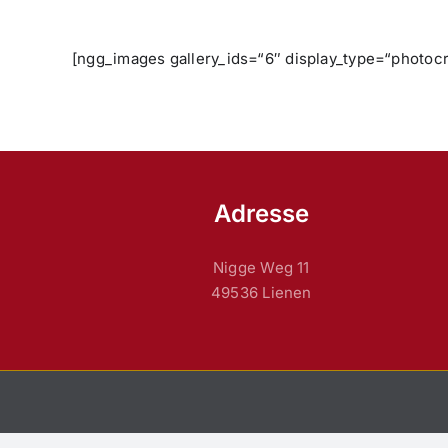
[ngg_images gallery_ids=“6″ display_type=“photoc
Adresse
Nigge Weg 11
49536 Lienen