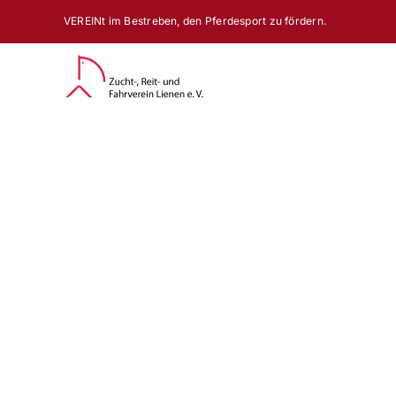
Zum
VEREINt im Bestreben, den Pferdesport zu fördern.
Inhalt
springen