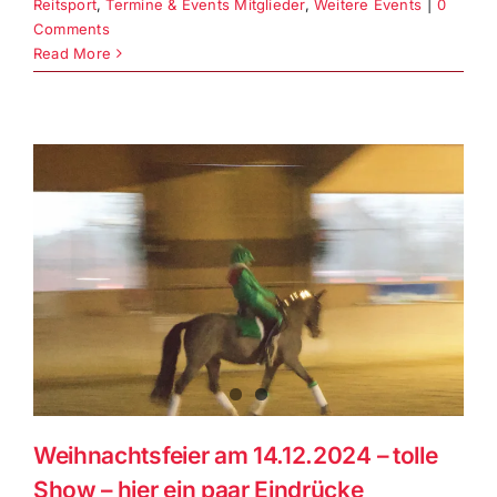
Reitsport
,
Termine & Events Mitglieder
,
Weitere Events
|
0
Comments
Read More
Weihnachtsfeier am 14.12.2024 – tolle
Show – hier ein paar Eindrücke