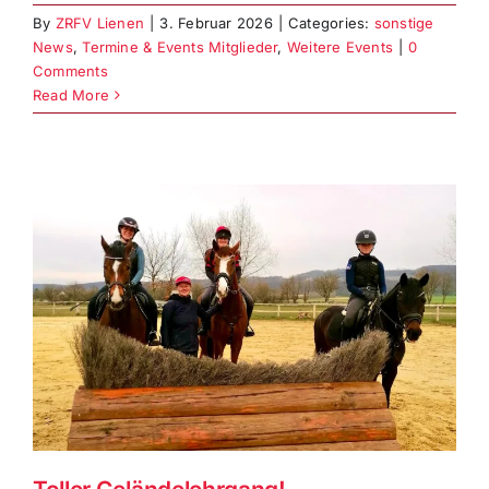
By
ZRFV Lienen
|
3. Februar 2026
|
Categories:
sonstige
News
,
Termine & Events Mitglieder
,
Weitere Events
|
0
Comments
Read More