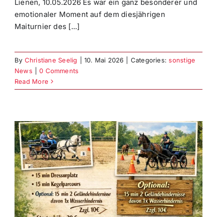
Lienen, 10.05.2026 Es war ein ganz besonderer und
emotionaler Moment auf dem diesjährigen
Maiturnier des [...]
By
Christiane Seelig
|
10. Mai 2026
|
Categories:
sonstige
News
|
0 Comments
Read More