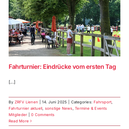
Fahrturnier: Eindrücke vom ersten Tag
[...]
By
ZRFV Lienen
|
14. Juni 2025
|
Categories:
Fahrsport
,
Fahrturnier aktuell
,
sonstige News
,
Termine & Events
Mitglieder
|
0 Comments
Read More