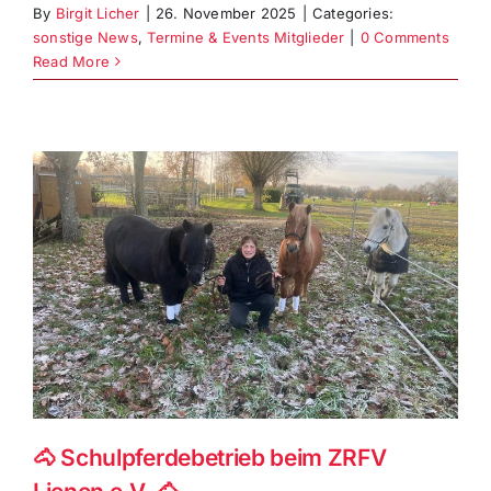
By
Birgit Licher
|
26. November 2025
|
Categories:
sonstige News
,
Termine & Events Mitglieder
|
0 Comments
Read More
🐴 Schulpferdebetrieb beim ZRFV