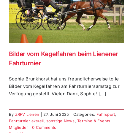
Bilder vom Kegelfahren beim Lienener
Fahrturnier
Sophie Brunkhorst hat uns freundlicherweise tolle
Bilder vom Kegelfahren am Fahrturniersamstag zur
Verfügung gestellt. Vielen Dank, Sophie! [...]
By
ZRFV Lienen
|
27. Juni 2025
|
Categories:
Fahrsport
,
Fahrturnier aktuell
,
sonstige News
,
Termine & Events
Mitglieder
|
0 Comments