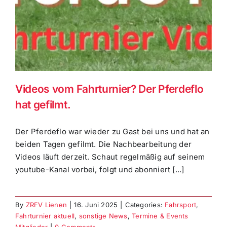
Videos vom Fahrturnier? Der Pferdeflo
hat gefilmt.
Der Pferdeflo war wieder zu Gast bei uns und hat an
beiden Tagen gefilmt. Die Nachbearbeitung der
Videos läuft derzeit. Schaut regelmäßig auf seinem
youtube-Kanal vorbei, folgt und abonniert [...]
By
ZRFV Lienen
|
16. Juni 2025
|
Categories:
Fahrsport
,
Fahrturnier aktuell
,
sonstige News
,
Termine & Events
Mitglieder
|
0 Comments