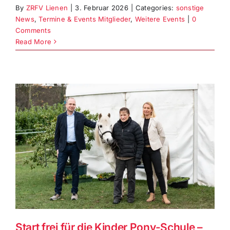
By
ZRFV Lienen
|
3. Februar 2026
|
Categories:
sonstige
News
,
Termine & Events Mitglieder
,
Weitere Events
|
0
Comments
Read More
Start frei für die Kinder Pony-Schule –