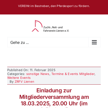
Zum
VEREINt im Bestreben, den Pferdesport zu fördern.
Inhalt
springen
Gehe zu ...
Published On: 11. Februar 2025
Categories:
sonstige News
,
Termine & Events Mitglieder
,
Weitere Events
By
ZRFV Lienen
Einladung zur
Mitgliederversammlung am
18.03.2025, 20.00 Uhr (im