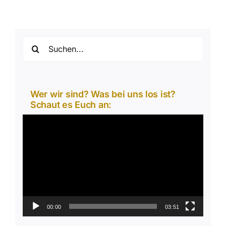
Suche
nach:
Wer wir sind? Was bei uns los ist?
Schaut es Euch an:
Video-
Player
00:00
03:51