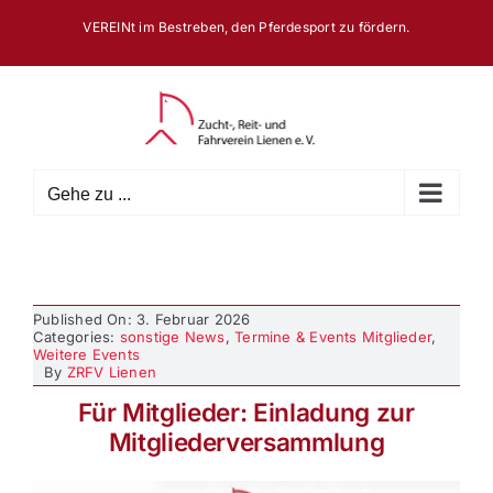
Zum
VEREINt im Bestreben, den Pferdesport zu fördern.
Inhalt
springen
Gehe zu ...
Published On: 3. Februar 2026
Categories:
sonstige News
,
Termine & Events Mitglieder
,
Weitere Events
By
ZRFV Lienen
Für Mitglieder: Einladung zur
Mitgliederversammlung