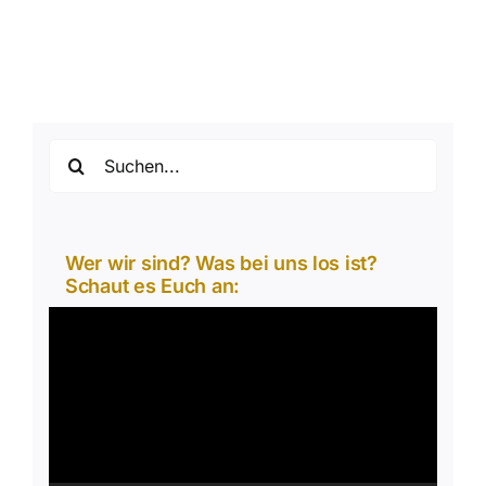
Suche
nach:
Wer wir sind? Was bei uns los ist?
Schaut es Euch an:
Video-
Player