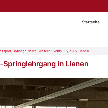
Startseite
eitsport
,
sonstige News
,
Weitere Events
By
ZRFV Lienen
P-Springlehrgang in Lienen