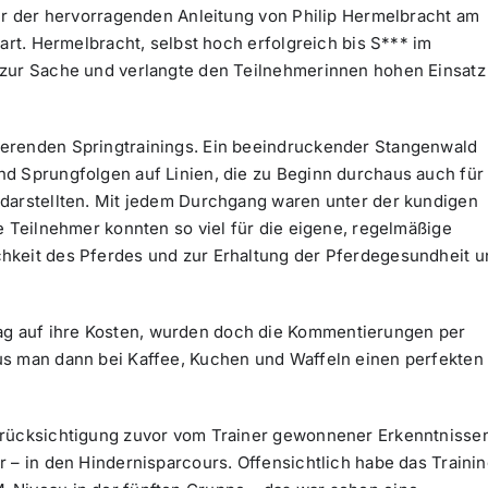
ter der hervorragenden Anleitung von Philip Hermelbracht am
art. Hermelbracht, selbst hoch erfolgreich bis S*** im
 zur Sache und verlangte den Teilnehmerinnen hohen Einsatz
erenden Springtrainings. Ein beeindruckender Stangenwald
d Sprungfolgen auf Linien, die zu Beginn durchaus auch für
 darstellten. Mit jedem Durchgang waren unter der kundigen
e Teilnehmer konnten so viel für die eigene, regelmäßige
hkeit des Pferdes und zur Erhaltung der Pferdegesundheit u
g auf ihre Kosten, wurden doch die Kommentierungen per
us man dann bei Kaffee, Kuchen und Waffeln einen perfekten
erücksichtigung zuvor vom Trainer gewonnener Erkenntnisse
 – in den Hindernisparcours. Offensichtlich habe das Traini