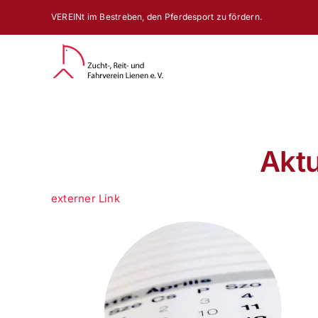
Zum
VEREINt im Bestreben, den Pferdesport zu fördern.
Inhalt
springen
Aktu
externer Link