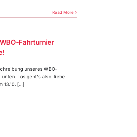
Read More
– WBO-Fahrturnier
e!
sschreibung unseres WBO-
 unten. Los geht's also, liebe
3.10. [...]