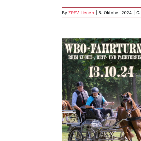
By
ZRFV Lienen
|
8. Oktober 2024
|
Ca
nnen und Plätze
hern – WBO-
nier 13.10.24 –
ibung ist online!
nier
Weitere Events