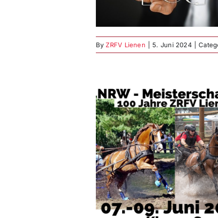
ponsoren!
sport
Fahrturnier
By
ZRFV Lienen
|
5. Juni 2024
|
Categ
Gelegenheit erst
r 2054? Nicht
sen: Die NRW –
isterschaften