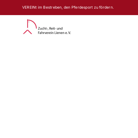
Zum
VEREINt im Bestreben, den Pferdesport zu fördern.
Inhalt
springen