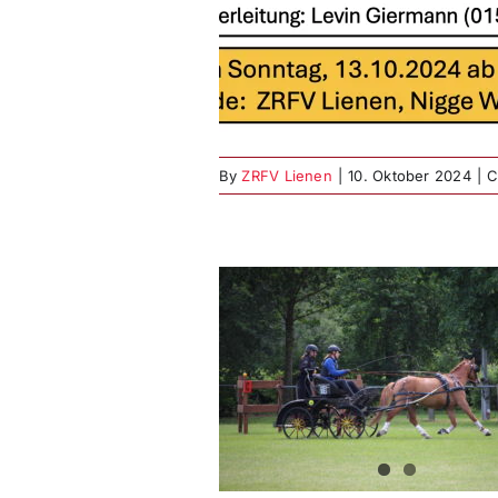
rnier 13.10.24:
eilung ist Online
sport
Fahrturnier
By
ZRFV Lienen
|
10. Oktober 2024
|
C
es aber feines
rnier & großer
rflohmarkt am
13.10.24
nier
Weitere Events