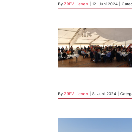
By
ZRFV Lienen
|
12. Juni 2024
|
Cate
NRW-
isterschaften:
röffnung,
platzierungen,
estabend
sport
Fahrturnier
By
ZRFV Lienen
|
8. Juni 2024
|
Categ