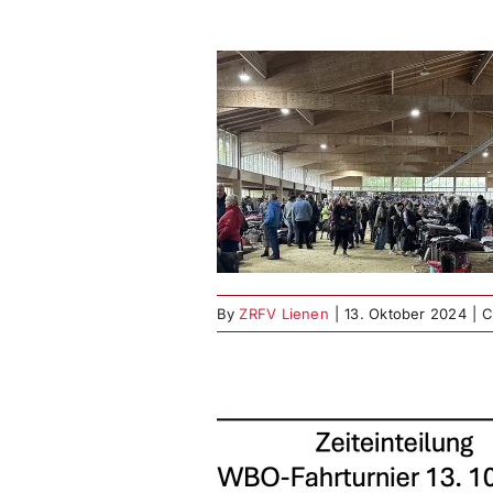
Haus beim ZRFV
WBO-Fahrturnier
iterflohmarkt
nier
Weitere Events
By
ZRFV Lienen
|
13. Oktober 2024
|
C