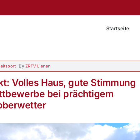
Startseite
eitsport
By
ZRFV Lienen
kt: Volles Haus, gute Stimmung
tbewerbe bei prächtigem
oberwetter