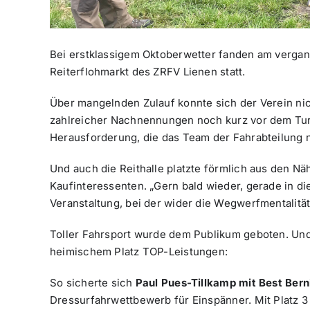
Bei erstklassigem Oktoberwetter fanden am vergan
Reiterflohmarkt des ZRFV Lienen statt.
Über mangelnden Zulauf konnte sich der Verein ni
zahlreicher Nachnennungen noch kurz vor dem Tur
Herausforderung, die das Team der Fahrabteilung 
Und auch die Reithalle platzte förmlich aus den N
Kaufinteressenten. „Gern bald wieder, gerade in di
Veranstaltung, bei der wider die Wegwerfmentalitä
Toller Fahrsport wurde dem Publikum geboten. Und
heimischem Platz TOP-Leistungen:
So sicherte sich
Paul Pues-Tillkamp mit Best Berni
Dressurfahrwettbewerb für Einspänner. Mit Platz 