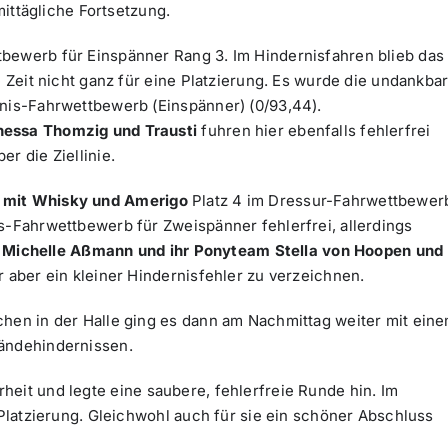
hmittägliche Fortsetzung.
bewerb für Einspänner Rang 3. Im Hindernisfahren blieb das
e Zeit nicht ganz für eine Platzierung. Es wurde die undankba
rnis-Fahrwettbewerb (Einspänner) (0/93,44).
essa Thomzig und Trausti
fuhren hier ebenfalls fehlerfrei
r die Ziellinie.
 mit Whisky und Amerigo
Platz 4 im Dressur-Fahrwettbewer
s-Fahrwettbewerb für Zweispänner fehlerfrei, allerdings
r
Michelle Aßmann und ihr Ponyteam Stella von Hoopen und
r aber ein kleiner Hindernisfehler zu verzeichnen.
chen in der Halle ging es dann am Nachmittag weiter mit ein
ländehindernissen.
rheit und legte eine saubere, fehlerfreie Runde hin. Im
 Platzierung. Gleichwohl auch für sie ein schöner Abschluss