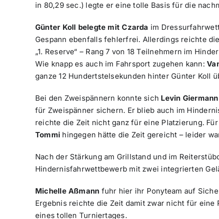
in 80,29 sec.) legte er eine tolle Basis für die nac
Günter Koll belegte mit Czarda
im Dressurfahrwett
Gespann ebenfalls fehlerfrei. Allerdings reichte di
„1. Reserve“ – Rang 7 von 18 Teilnehmern im Hinde
Wie knapp es auch im Fahrsport zugehen kann:
Van
ganze 12 Hundertstelsekunden hinter Günter Koll übe
Bei den Zweispännern konnte sich
Levin Giermann
für Zweispänner sichern. Er blieb auch im Hinderni
reichte die Zeit nicht ganz für eine Platzierung. Fü
Tommi
hingegen hätte die Zeit gereicht – leider wa
Nach der Stärkung am Grillstand und im Reiterstüb
Hindernisfahrwettbewerb mit zwei integrierten Ge
Michelle Aßmann
fuhr hier ihr Ponyteam auf Siche
Ergebnis reichte die Zeit damit zwar nicht für eine
eines tollen Turniertages.