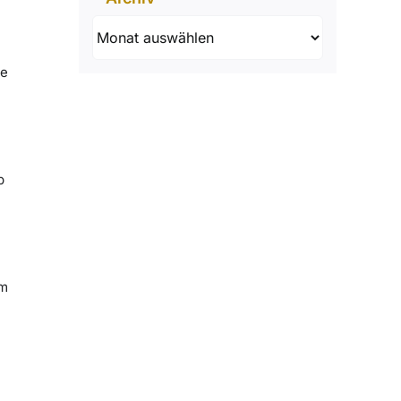
Archiv
re
b
em