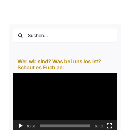
Suche
nach:
Wer wir sind? Was bei uns los ist?
Schaut es Euch an:
Video-
Player
00:00
03:51