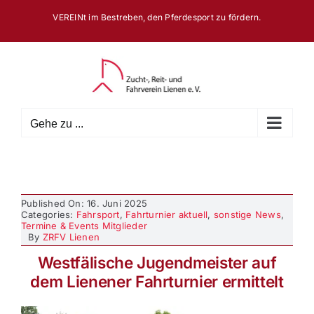
Zum
VEREINt im Bestreben, den Pferdesport zu fördern.
Inhalt
springen
Gehe zu ...
Published On: 16. Juni 2025
Categories:
Fahrsport
,
Fahrturnier aktuell
,
sonstige News
,
Termine & Events Mitglieder
By
ZRFV Lienen
Westfälische Jugendmeister auf
dem Lienener Fahrturnier ermittelt