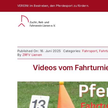
Zum
VEREINt im Bestreben, den Pferdesport zu fördern.
Inhalt
springen
Published On: 16. Juni 2025
Categories:
Fahrsport
,
Fahrt
By
ZRFV Lienen
Videos vom Fahrturnie