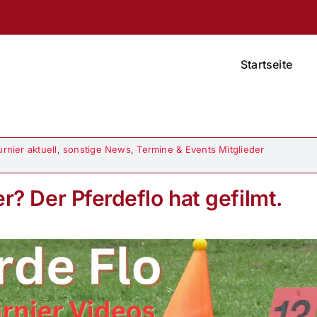
Startseite
urnier aktuell
,
sonstige News
,
Termine & Events Mitglieder
r? Der Pferdeflo hat gefilmt.