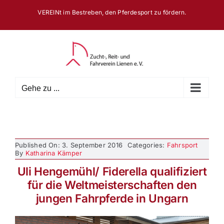
Zum
VEREINt im Bestreben, den Pferdesport zu fördern.
Inhalt
springen
Gehe zu ...
Published On: 3. September 2016
Categories:
Fahrsport
By
Katharina Kämper
Uli Hengemühl/ Fiderella qualifiziert
für die Weltmeisterschaften den
jungen Fahrpferde in Ungarn