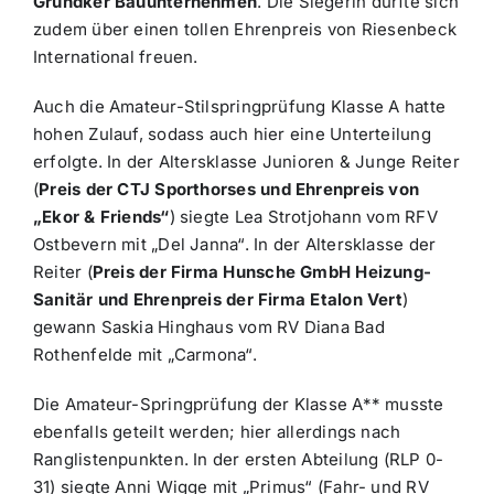
Gründker Bauunternehmen
. Die Siegerin durfte sich
zudem über einen tollen Ehrenpreis von Riesenbeck
International freuen.
Auch die Amateur-Stilspringprüfung Klasse A hatte
hohen Zulauf, sodass auch hier eine Unterteilung
erfolgte. In der Altersklasse Junioren & Junge Reiter
(
Preis der CTJ Sporthorses und Ehrenpreis von
„Ekor & Friends“
) siegte Lea Strotjohann vom RFV
Ostbevern mit „Del Janna“. In der Altersklasse der
Reiter (
Preis der Firma Hunsche GmbH Heizung-
Sanitär und Ehrenpreis der Firma Etalon Vert
)
gewann Saskia Hinghaus vom RV Diana Bad
Rothenfelde mit „Carmona“.
Die Amateur-Springprüfung der Klasse A** musste
ebenfalls geteilt werden; hier allerdings nach
Ranglistenpunkten. In der ersten Abteilung (RLP 0-
31) siegte Anni Wigge mit „Primus“ (Fahr- und RV