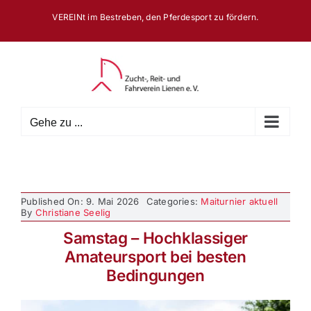
Zum
VEREINt im Bestreben, den Pferdesport zu fördern.
Inhalt
springen
Gehe zu ...
Published On: 9. Mai 2026
Categories:
Maiturnier aktuell
By
Christiane Seelig
Samstag – Hochklassiger
Amateursport bei besten
Bedingungen