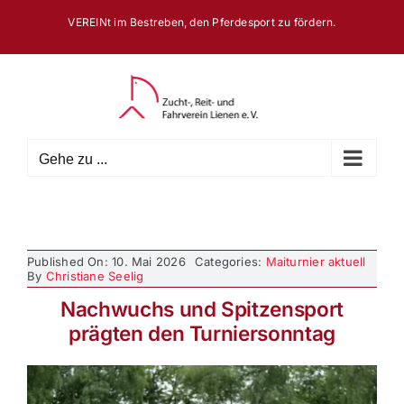
Zum
VEREINt im Bestreben, den Pferdesport zu fördern.
Inhalt
springen
Gehe zu ...
Published On: 10. Mai 2026
Categories:
Maiturnier aktuell
By
Christiane Seelig
Nachwuchs und Spitzensport
prägten den Turniersonntag