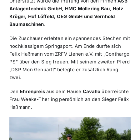
Unterstützt wurde die Prüfung von den Firmen
ASB
Anlagentechnik GmbH, HMC Möllering Bau, Holz
Kröger, Hof Löffeld, OEG GmbH und Vernhold
Baumaschinen
.
Die Zuschauer erlebten ein spannendes Stechen mit
hochklassigem Springsport. Am Ende durfte sich
Felix Haßmann vom ZRFV Lienen e.V. mit „Conthargo
PS“ über den Sieg freuen. Mit seinem zweiten Pferd
„DSP Mon Genuartt“ belegte er zusätzlich Rang
zwei.
Den
Ehrenpreis
aus dem Hause
Cavallo
überreichte
Frau Weeke-Therling persönlich an den Sieger Felix
Haßmann.