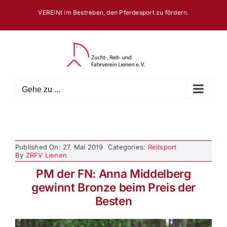
Zum
VEREINt im Bestreben, den Pferdesport zu fördern.
Inhalt
springen
Gehe zu ...
Published On: 27. Mai 2019
Categories:
Reitsport
By
ZRFV Lienen
PM der FN: Anna Middelberg
gewinnt Bronze beim Preis der
Besten