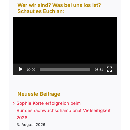
Wer wir sind? Was bei uns los ist?
Schaut es Euch an:
Video-
Player
00:00
03:51
Neueste Beiträge
Sophie Korte erfolgreich beim
Bundesnachwuchschampionat Vielseitigkeit
2026
3. August 2026