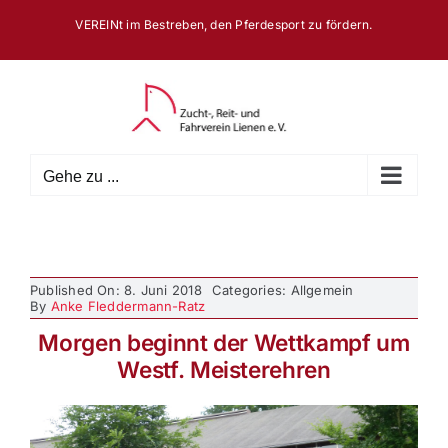
Zum
VEREINt im Bestreben, den Pferdesport zu fördern.
Inhalt
springen
Gehe zu ...
Published On: 8. Juni 2018
Categories: Allgemein
By
Anke Fleddermann-Ratz
Morgen beginnt der Wettkampf um
Westf. Meisterehren