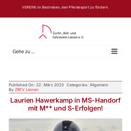
Zum
VEREINt im Bestreben, den Pferdesport zu fördern.
Inhalt
springen
Gehe zu ...
Published On: 22. März 2023
Categories: Allgemein
By
ZRFV Lienen
Laurien Hawerkamp in MS-Handorf
mit M** und S-Erfolgen!