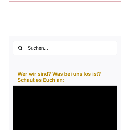
Suche
nach:
Wer wir sind? Was bei uns los ist?
Schaut es Euch an:
Video-
Player