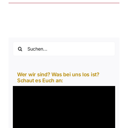
Suche
nach:
Wer wir sind? Was bei uns los ist?
Schaut es Euch an:
Video-
Player