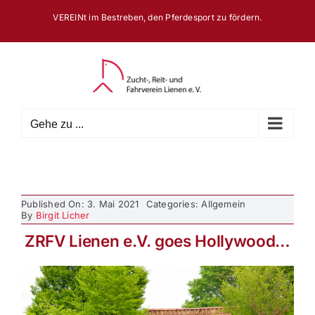
Zum
VEREINt im Bestreben, den Pferdesport zu fördern.
Inhalt
springen
Gehe zu ...
Published On: 3. Mai 2021
Categories: Allgemein
By
Birgit Licher
ZRFV Lienen e.V. goes Hollywood…