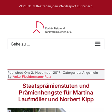
Zum
VEREINt im Bestreben, den Pferdesport zu fördern.
Inhalt
springen
Gehe zu ...
Published On: 2. November 2017
Categories: Allgemein
By
Anke Fleddermann-Ratz
Staatsprämienstuten und
Prämienhengste für Martina
Laufmöller und Norbert Kipp