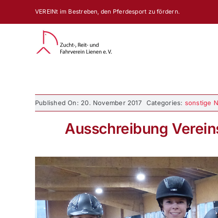
Zum
VEREINt im Bestreben, den Pferdesport zu fördern.
Inhalt
springen
Published On: 20. November 2017
Categories:
sonstige 
Ausschreibung Vereins