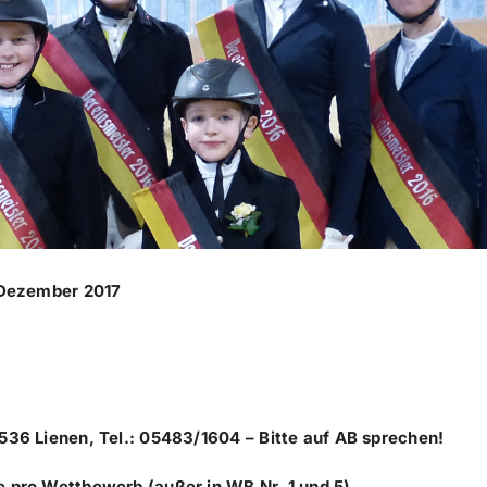
 Dezember 2017
36 Lienen, Tel.: 05483/1604 – Bitte auf AB sprechen!
pro Wettbewerb (außer in WB Nr. 1 und 5).