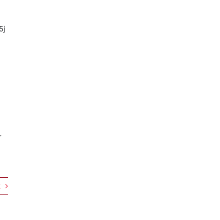
5j
r
t