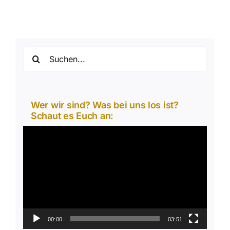
Suche
nach:
Wer wir sind? Was bei uns los ist?
Schaut es Euch an:
Video-
Player
00:00
03:51