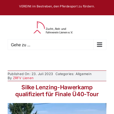
Zum
VEREINt im Bestreben, den Pferdesport zu fördern.
Inhalt
springen
Gehe zu ...
Published On: 23. Juli 2023
Categories: Allgemein
By
ZRFV Lienen
Silke Lenzing-Hawerkamp
qualifiziert für Finale Ü40-Tour