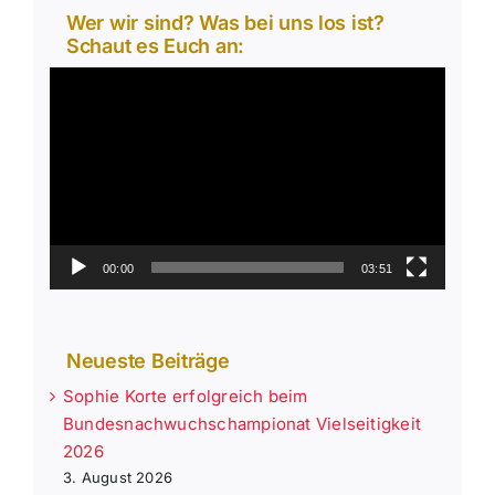
Wer wir sind? Was bei uns los ist?
Schaut es Euch an:
Video-
Player
00:00
03:51
Neueste Beiträge
Sophie Korte erfolgreich beim
Bundesnachwuchschampionat Vielseitigkeit
2026
3. August 2026