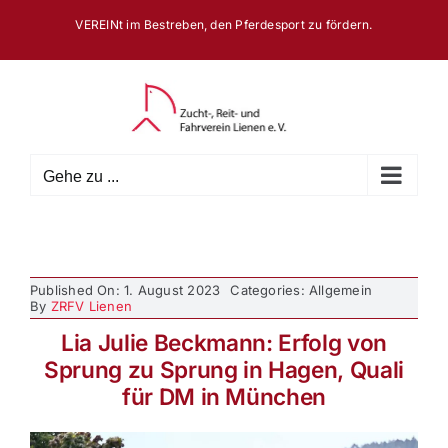
Zum
VEREINt im Bestreben, den Pferdesport zu fördern.
Inhalt
springen
Gehe zu ...
Published On: 1. August 2023
Categories: Allgemein
By
ZRFV Lienen
Lia Julie Beckmann: Erfolg von
Sprung zu Sprung in Hagen, Quali
für DM in München