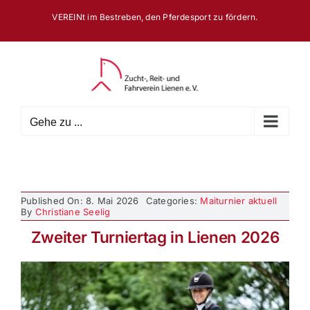
Zum
VEREINt im Bestreben, den Pferdesport zu fördern.
Inhalt
springen
Gehe zu ...
Published On: 8. Mai 2026
Categories:
Maiturnier aktuell
By
Christiane Seelig
Zweiter Turniertag in Lienen 2026