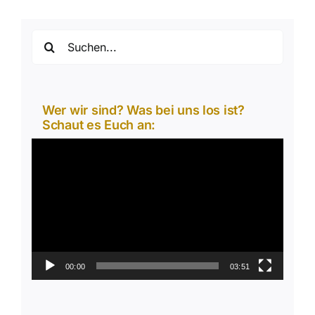
Suche
nach:
Wer wir sind? Was bei uns los ist?
Schaut es Euch an:
Video-
Player
00:00
03:51