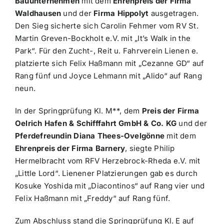
Bauunternehmen
mit dem
Ehrenpreis der Firma
Waldhausen
und der
Firma Hippolyt
ausgetragen.
Den Sieg sicherte sich Carolin Fehmer vom RV St.
Martin Greven-Bockholt e.V. mit „It’s Walk in the
Park“. Für den Zucht-, Reit u. Fahrverein Lienen e.
platzierte sich Felix Haßmann mit „Cezanne GD“ auf
Rang fünf und Joyce Lehmann mit „Alido“ auf Rang
neun.
In der Springprüfung Kl. M**, dem
Preis der Firma
Oelrich Hafen & Schifffahrt GmbH & Co. KG
und der
Pferdefreundin Diana Thees-Ovelgönne
mit dem
Ehrenpreis der Firma Barnery
, siegte Philip
Hermelbracht vom RFV Herzebrock-Rheda e.V. mit
„Little Lord“. Lienener Platzierungen gab es durch
Kosuke Yoshida mit „Diacontinos“ auf Rang vier und
Felix Haßmann mit „Freddy“ auf Rang fünf.
Zum Abschluss stand die Springprüfung Kl. E auf