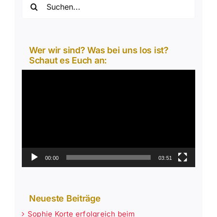
Suche
nach:
Wer wir sind? Was bei uns los ist?
Schaut es Euch an:
Video-
Player
00:00
03:51
Neueste Beiträge
Sophie Korte erfolgreich beim