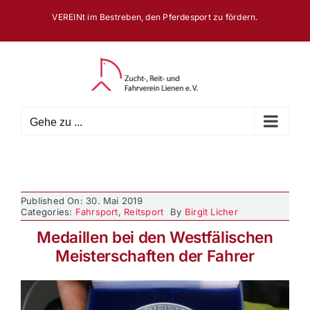
Zum
VEREINt im Bestreben, den Pferdesport zu fördern.
Inhalt
springen
Gehe zu ...
Published On: 30. Mai 2019
Categories:
Fahrsport
,
Reitsport
By
Birgit Licher
Medaillen bei den Westfälischen
Meisterschaften der Fahrer