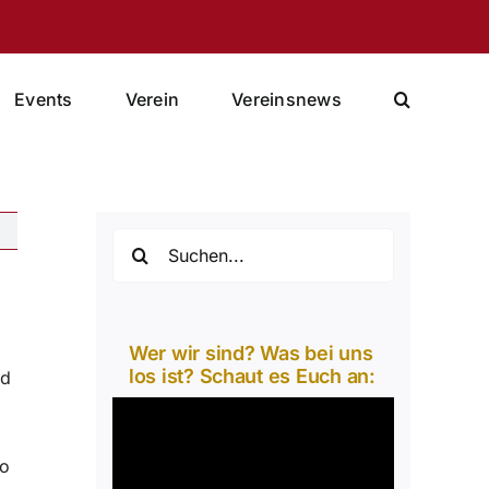
Events
Verein
Vereinsnews
Suche
nach:
Wer wir sind? Was bei uns
los ist? Schaut es Euch an:
nd
Video-
Player
So