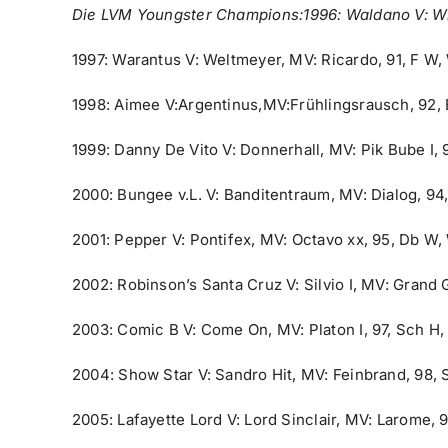
Die LVM Youngster Champions:
1996: Waldano V: W
1997: Warantus V: Weltmeyer, MV: Ricardo, 91, F W
1998: Aimee V:Argentinus,MV:Frühlingsrausch, 92,
1999: Danny De Vito V: Donnerhall, MV: Pik Bube I, 
2000: Bungee v.L. V: Banditentraum, MV: Dialog, 9
2001: Pepper V: Pontifex, MV: Octavo xx, 95, Db W
2002: Robinson’s Santa Cruz V: Silvio I, MV: Grand 
2003: Comic B V: Come On, MV: Platon I, 97, Sch H
2004: Show Star V: Sandro Hit, MV: Feinbrand, 98,
2005: Lafayette Lord V: Lord Sinclair, MV: Larome, 