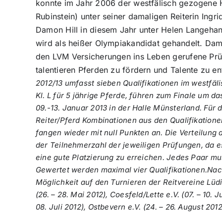
konnte im Jahr 2006 der westfälisch gezogene H
Rubinstein) unter seiner damaligen Reiterin Ingri
Damon Hill in diesem Jahr unter Helen Langehan
wird als heißer Olympiakandidat gehandelt. Damo
den LVM Versicherungen ins Leben gerufene Prüf
talentieren Pferden zu fördern und Talente zu en
2012/13 umfasst sieben Qualifikationen im westfä
Kl. L für 5 jährige Pferde, führen zum Finale u
09.-13. Januar 2013 in der Halle Münsterland. Für d
Reiter/Pferd Kombinationen aus den Qualifikationen
fangen wieder mit null Punkten an. Die Verteilung 
der Teilnehmerzahl der jeweiligen Prüfungen, da e
eine gute Platzierung zu erreichen. Jedes Paar m
Gewertet werden maximal vier Qualifikationen.
Nac
Möglichkeit auf den Turnieren der Reitvereine Lüdi
(26. – 28. Mai 2012), Coesfeld/Lette e.V. (07. – 10. Ju
08. Juli 2012), Ostbevern e.V. (24. – 26. August 20