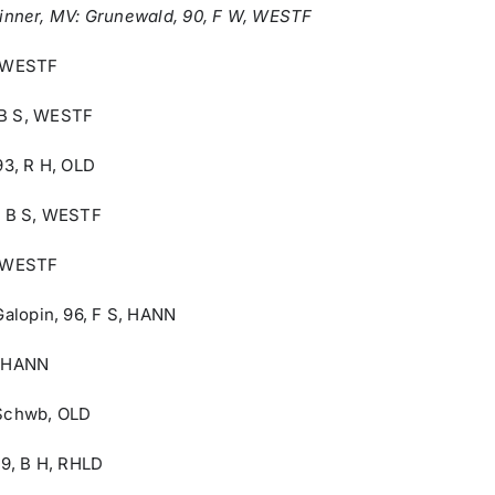
inner, MV: Grunewald, 90, F W, WESTF
, WESTF
 B S, WESTF
93, R H, OLD
4, B S, WESTF
, WESTF
Galopin, 96, F S, HANN
, HANN
 Schwb, OLD
99, B H, RHLD