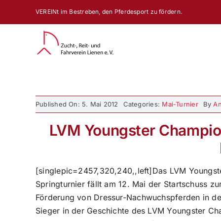
Zum
VEREINt im Bestreben, den Pferdesport zu fördern.
Inhalt
springen
Published On: 5. Mai 2012
Categories:
Mai-Turnier
By
An
LVM Youngster Championa
[singlepic=2457,320,240,,left]Das LVM Youngst
Springturnier fällt am 12. Mai der Startschuss z
Förderung von Dressur-Nachwuchspferden in der w
Sieger in der Geschichte des LVM Youngster Cha