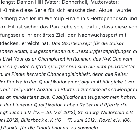
engst Damon Hill (Vater: Donnerhall, Muttervater:
d Klimke diese Serie für sich entscheiden. Aktuell wurde
enberg zweiter im Weltcup Finale in s’Hertogenbosch un
n Hill ist sicher das Paradebeispiel dafür, dass diese vo
ungsserie ihr erklärtes Ziel, den Nachwuchssport mit
tdecken, erreicht hat.
Das Sportkonzept für die Saison
lischen Raum, ausgeschrieben als Dressurpferdeprüfungen d
m das LVM Youngster Championat im Rahmen des K+K Cup vom
iesen großen Auftritt qualifizieren sich die acht punktbesten
. Im Finale herrscht Chancengleichheit, denn alle Reiter
der Punkte in den Qualifikationen erfolgt in Abhängigkeit von
s mit steigender Anzahl an Startern zunehmend schwieriger i
uss an mindestens zwei Qualifikationen teilgenommen haben.
h der Lienener Qualifikation haben Reiter und Pferde die
nghausen e.V. (17. – 20. Mai 2012), St. Georg Wadersloh e.V.
ni 2012), Billerbeck e.V. (16. – 17. Juni 2012), Roxel e.V. (06. –
12) Punkte für die Finalteilnahme zu sammeln.