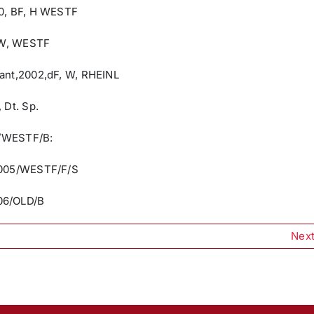
00, BF, H WESTF
, W, WESTF
mant,2002,dF, W, RHEINL
 Dt. Sp.
 I/WESTF/B:
/2005/WESTF/F/S
06/OLD/B
Nex