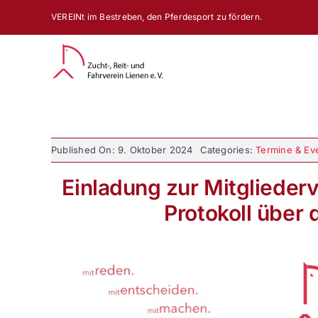
Zum
VEREINt im Bestreben, den Pferdesport zu fördern.
Inhalt
springen
Published On: 9. Oktober 2024
Categories:
Termine & Eve
Einladung zur Mitgliede
Protokoll über