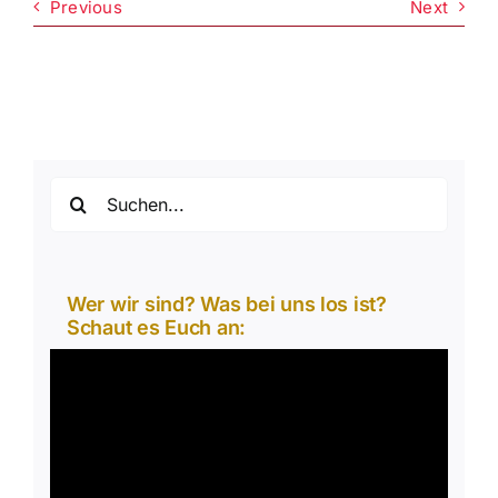
Previous
Next
Suche
nach:
Wer wir sind? Was bei uns los ist?
Schaut es Euch an:
Video-
Player