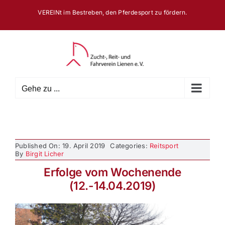
Zum
VEREINt im Bestreben, den Pferdesport zu fördern.
Inhalt
springen
Gehe zu ...
Published On: 19. April 2019
Categories:
Reitsport
By
Birgit Licher
Erfolge vom Wochenende
(12.-14.04.2019)