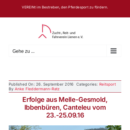
Zum
VEREINt im Bestreben, den Pferdesport zu fördern.
Inhalt
springen
Gehe zu ...
Published On: 26. September 2016
Categories:
Reitsport
By
Anke Fleddermann-Ratz
Erfolge aus Melle-Gesmold,
Ibbenbüren, Canteleu vom
23.-25.09.16