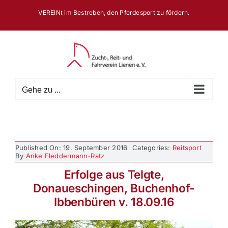
Zum
VEREINt im Bestreben, den Pferdesport zu fördern.
Inhalt
springen
Gehe zu ...
Published On: 19. September 2016
Categories:
Reitsport
By
Anke Fleddermann-Ratz
Erfolge aus Telgte,
Donaueschingen, Buchenhof-
Ibbenbüren v. 18.09.16