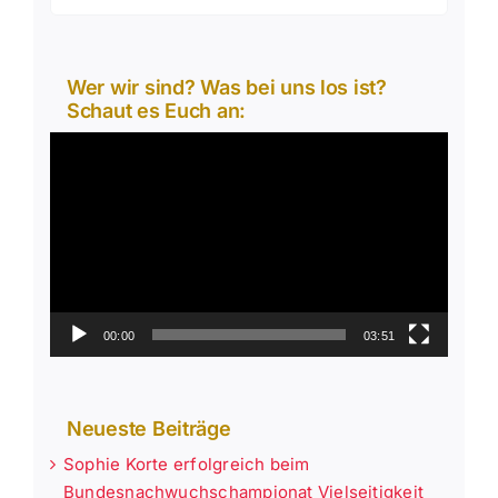
nach:
Wer wir sind? Was bei uns los ist?
Schaut es Euch an:
Video-
Player
00:00
03:51
Neueste Beiträge
Sophie Korte erfolgreich beim
Bundesnachwuchschampionat Vielseitigkeit