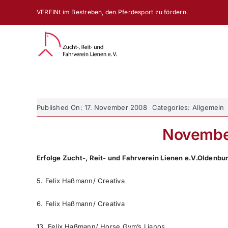
Zum
VEREINt im Bestreben, den Pferdesport zu fördern.
Inhalt
springen
Published On: 17. November 2008
Categories: Allgemein
Novembe
Erfolge Zucht-, Reit- und Fahrverein Lienen e.V.
Oldenbur
5. Felix Haßmann/ Creativa
6. Felix Haßmann/ Creativa
13. Felix Haßmann/ Horse Gym’s Lianos