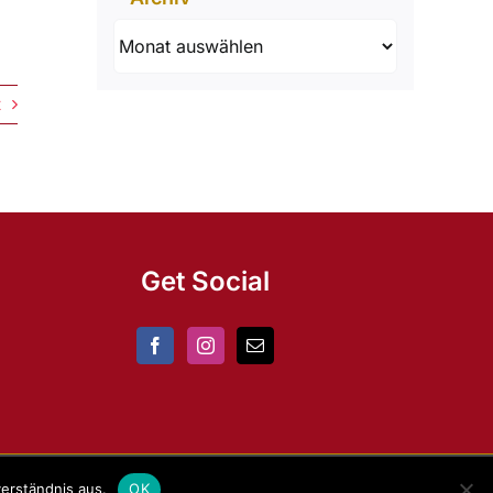
Archiv
t
Get Social
erständnis aus.
OK