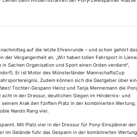
V Lienen beim Hindernisfahren der Pony-Zweispänner Klasse
achmittag auf die letzte Ehrenrunde – und schon gehört da
en der Vergangenheit an. „Wir haben tollen Fahrsport in Liene
 in Sachen Organisation und Sport einen Orden verdient“,
endorf). Er ist Motor des Münsterländer MannschaftsCup
Fahrsportereignis. Zudem können sich die Gastgeber über ei
 Vater/ Tochter-Gespann Heinz und Tanja Mennemann die Pon
 acht in der Dressur, deutlichen Siegen im Hindernis- und
seinem Arak den fünften Platz in der kombinierten Wertung
oble Nando Rang vier.
spannt. Mit Platz vier in der Dressur für Pony-Einspänner der
vier im Gelände fuhr das Gespann in der kombinierten Wertun