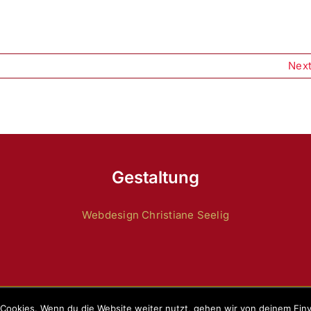
Nex
Gestaltung
Webdesign Christiane Seelig
Copyright 2024 by
ZRFV Lienen
|
Datenschutz
|
Impressum
Cookies. Wenn du die Website weiter nutzt, gehen wir von deinem Einv