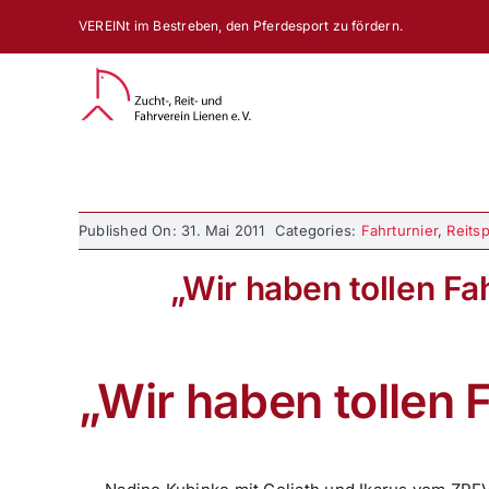
Zum
VEREINt im Bestreben, den Pferdesport zu fördern.
Inhalt
springen
Published On: 31. Mai 2011
Categories:
Fahrturnier
,
Reitsp
„Wir haben tollen Fa
„Wir haben tollen 