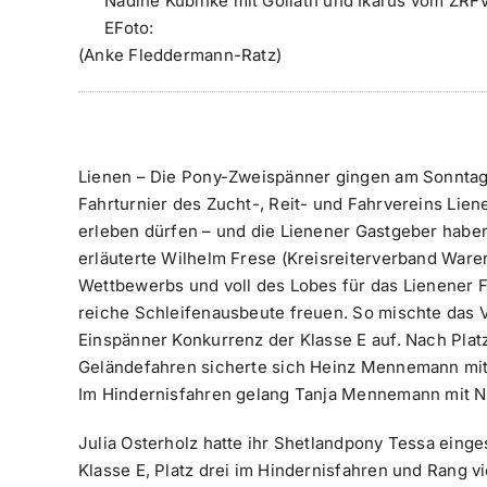
Nadine Kubinke mit Goliath und Ikarus vom ZRF
E
Foto:
(Anke Fleddermann-Ratz)
Lienen –
Die Pony-Zweispänner gingen am Sonntagn
Fahrturnier des Zucht-, Reit- und Fahrvereins Lien
erleben dürfen – und die Lienener Gastgeber haben
erläuterte Wilhelm Frese (Kreisreiterverband War
Wettbewerbs und voll des Lobes für das Lienener 
reiche Schleifenausbeute freuen. So mischte das
Einspänner Konkurrenz der Klasse E auf. Nach Platz
Geländefahren sicherte sich Heinz Mennemann mit 
Im Hindernisfahren gelang Tanja Mennemann mit N
Julia Osterholz hatte ihr Shetlandpony Tessa einge
Klasse E, Platz drei im Hindernisfahren und Rang 