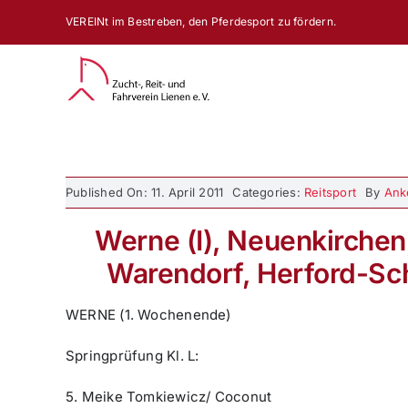
Zum
VEREINt im Bestreben, den Pferdesport zu fördern.
Inhalt
springen
Published On: 11. April 2011
Categories:
Reitsport
By
Ank
Werne (I), Neuenkirchen,
Warendorf, Herford-Sc
WERNE (1. Wochenende)
Springprüfung Kl. L:
5. Meike Tomkiewicz/ Coconut