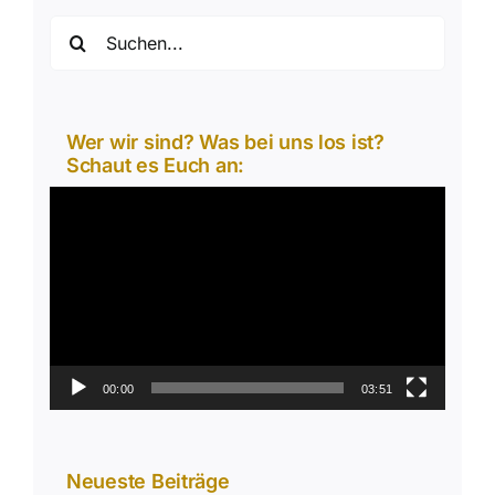
Suche
nach:
Wer wir sind? Was bei uns los ist?
Schaut es Euch an:
Video-
Player
00:00
03:51
Neueste Beiträge