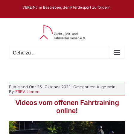
Zum
VEREINt im Bestreben, den Pferdesport zu fördern.
Inhalt
springen
Gehe zu ...
Published On: 25. Oktober 2021
Categories: Allgemein
By
ZRFV Lienen
Videos vom offenen Fahrtraining
online!