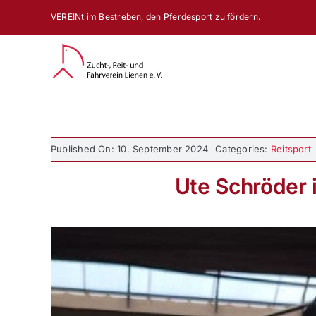
Zum
VEREINt im Bestreben, den Pferdesport zu fördern.
Inhalt
springen
Published On: 10. September 2024
Categories:
Reitsport
Ute Schröder 