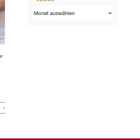
Archiv
er
t