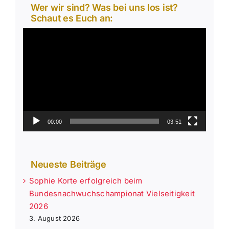
Wer wir sind? Was bei uns los ist?
Schaut es Euch an:
Video-
Player
00:00
03:51
Neueste Beiträge
Sophie Korte erfolgreich beim
Bundesnachwuchschampionat Vielseitigkeit
2026
3. August 2026