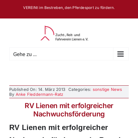
Zum
VEREINt im Bestreben, den Pferdesport zu fördern.
Inhalt
springen
Gehe zu ...
Published On: 14. März 2013
Categories:
sonstige News
By
Anke Fleddermann-Ratz
RV Lienen mit erfolgreicher
Nachwuchsförderung
RV Lienen mit erfolgreicher