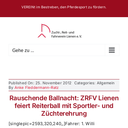
Zum
VEREINt im Bestreben, den Pferdesport zu fördern.
Inhalt
springen
Gehe zu ...
Published On: 25. November 2012
Categories: Allgemein
By
Anke Fleddermann-Ratz
Rauschende Ballnacht: ZRFV Lienen
feiert Reiterball mit Sportler- und
Züchterehrung
[singlepic=2593,320,240,,]Fahrer: 1. Willi