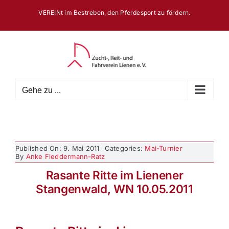
Zum
VEREINt im Bestreben, den Pferdesport zu fördern.
Inhalt
springen
Gehe zu ...
Published On: 9. Mai 2011
Categories:
Mai-Turnier
By
Anke Fleddermann-Ratz
Rasante Ritte im Lienener
Stangenwald, WN 10.05.2011