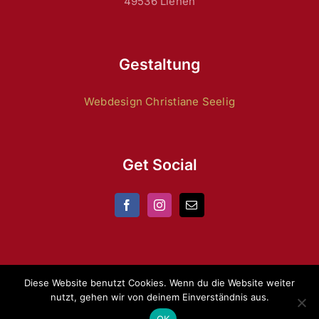
49536 Lienen
Gestaltung
Webdesign Christiane Seelig
Get Social
Diese Website benutzt Cookies. Wenn du die Website weiter
nutzt, gehen wir von deinem Einverständnis aus.
Copyright 2024 by
ZRFV Lienen
|
Datenschutz
|
Impressum
OK