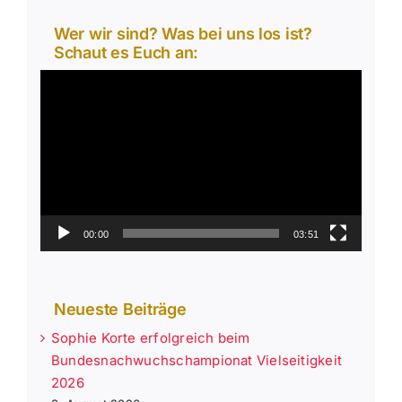
Wer wir sind? Was bei uns los ist?
Schaut es Euch an:
Video-
Player
00:00
03:51
Neueste Beiträge
Sophie Korte erfolgreich beim
Bundesnachwuchschampionat Vielseitigkeit
2026