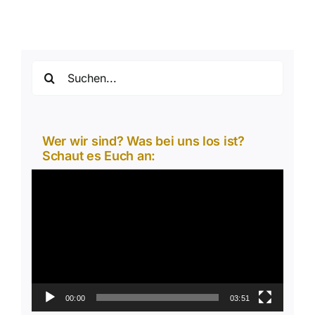
Suche
nach:
Wer wir sind? Was bei uns los ist?
Schaut es Euch an:
Video-
Player
00:00
03:51