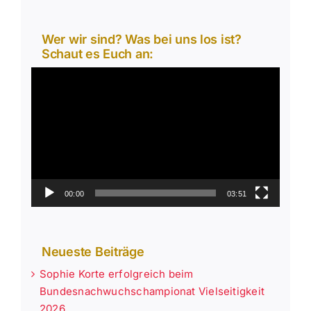
Wer wir sind? Was bei uns los ist?
Schaut es Euch an:
Video-
Player
00:00
03:51
Neueste Beiträge
Sophie Korte erfolgreich beim
Bundesnachwuchschampionat Vielseitigkeit
2026