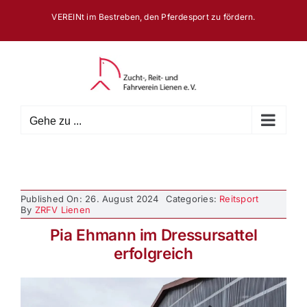
Zum
VEREINt im Bestreben, den Pferdesport zu fördern.
Inhalt
springen
Gehe zu ...
Published On: 26. August 2024
Categories:
Reitsport
By
ZRFV Lienen
Pia Ehmann im Dressursattel
erfolgreich