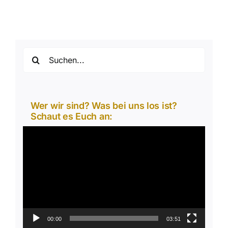
Suche
nach:
Wer wir sind? Was bei uns los ist?
Schaut es Euch an:
Video-
Player
00:00
03:51