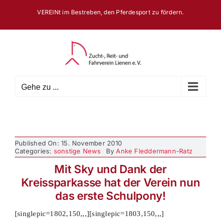
Zum
VEREINt im Bestreben, den Pferdesport zu fördern.
Inhalt
springen
Gehe zu ...
Published On: 15. November 2010
Categories:
sonstige News
By
Anke Fleddermann-Ratz
Mit Sky und Dank der
Kreissparkasse hat der Verein nun
das erste Schulpony!
[singlepic=1802,150,,,][singlepic=1803,150,,,]