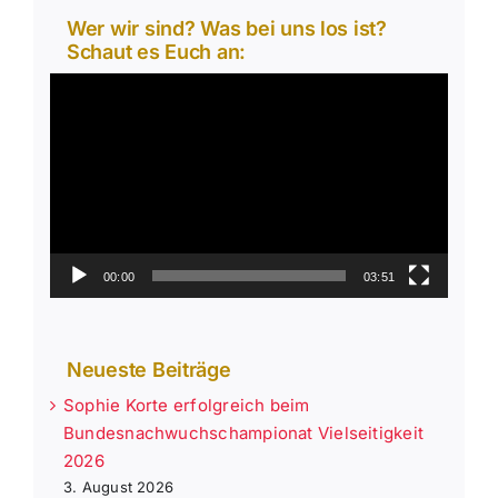
Wer wir sind? Was bei uns los ist?
Schaut es Euch an:
Video-
Player
00:00
03:51
Neueste Beiträge
Sophie Korte erfolgreich beim
Bundesnachwuchschampionat Vielseitigkeit
2026
3. August 2026