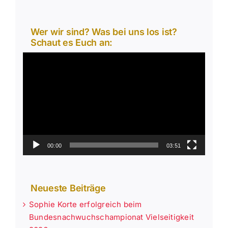
Wer wir sind? Was bei uns los ist?
Schaut es Euch an:
Video-
Player
00:00
03:51
Neueste Beiträge
Sophie Korte erfolgreich beim
Bundesnachwuchschampionat Vielseitigkeit