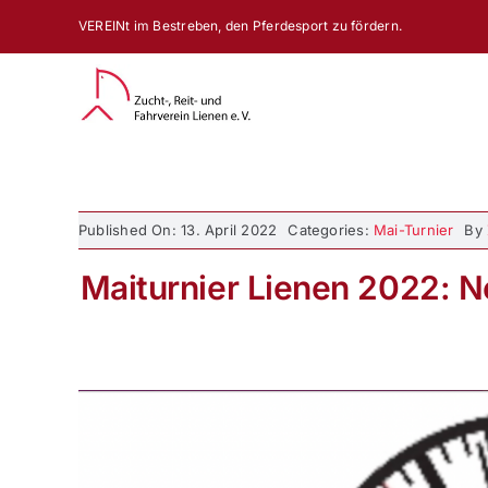
Zum
VEREINt im Bestreben, den Pferdesport zu fördern.
Inhalt
springen
Published On: 13. April 2022
Categories:
Mai-Turnier
By
Maiturnier Lienen 2022: N