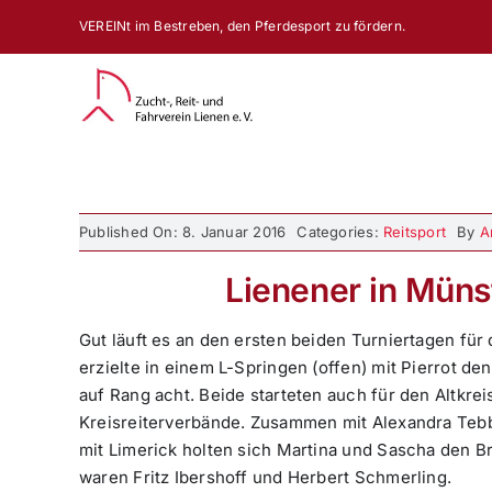
Zum
VEREINt im Bestreben, den Pferdesport zu fördern.
Inhalt
springen
Published On: 8. Januar 2016
Categories:
Reitsport
By
A
Lienener in Münst
Gut läuft es an den ersten beiden Turniertagen für
erzielte in einem L-Springen (offen) mit Pierrot d
auf Rang acht. Beide starteten auch für den Altkr
Kreisreiterverbände. Zusammen mit Alexandra Teb
mit Limerick holten sich Martina und Sascha den B
waren Fritz Ibershoff und Herbert Schmerling.