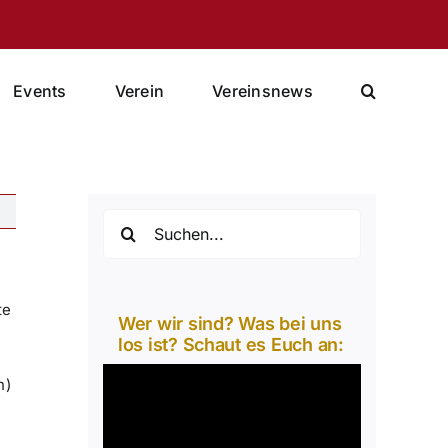
Events
Verein
Vereinsnews
Suche
nach:
te
Wer wir sind? Was bei uns
los ist? Schaut es Euch an:
Video-
n)
Player