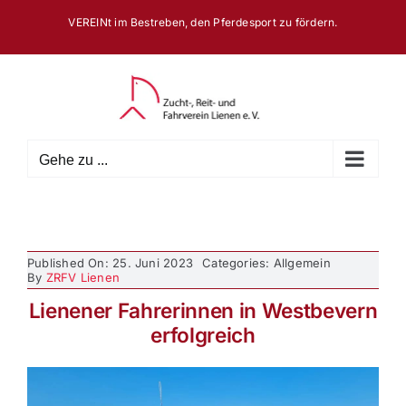
Zum
VEREINt im Bestreben, den Pferdesport zu fördern.
Inhalt
springen
Gehe zu ...
Published On: 25. Juni 2023
Categories: Allgemein
By
ZRFV Lienen
Lienener Fahrerinnen in Westbevern
erfolgreich