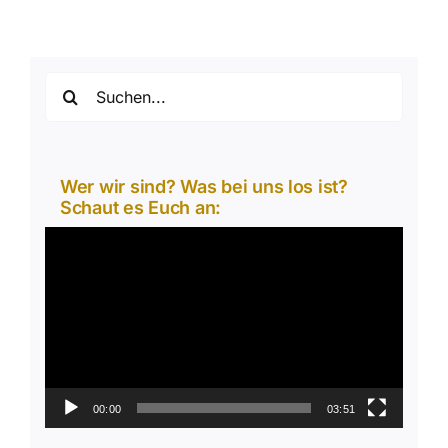
Suche
nach:
Wer wir sind? Was bei uns los ist?
Schaut es Euch an:
Video-
Player
00:00
03:51