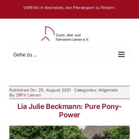
Zum
VEREINt im Bestreben, den Pferdesport zu fördern.
Inhalt
springen
Gehe zu ...
Published On: 25. August 2021
Categories: Allgemein
By
ZRFV Lienen
Lia Julie Beckmann: Pure Pony-
Power