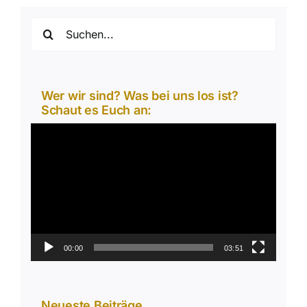
Suche
nach:
Wer wir sind? Was bei uns los ist?
Schaut es Euch an:
Video-
Player
00:00
03:51
Neueste Beiträge